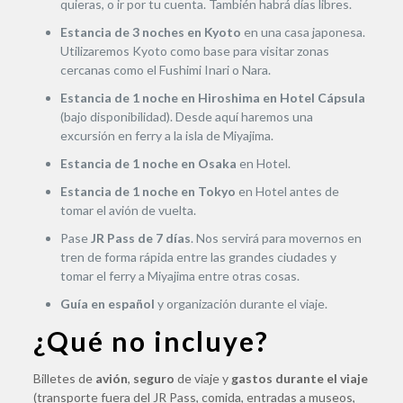
quieras, o ir por tu cuenta. También habrá días libres.
Estancia de 3 noches en Kyoto
en una casa japonesa.
Utilizaremos Kyoto como base para visitar zonas
cercanas como el Fushimi Inari o Nara.
Estancia de 1 noche en Hiroshima en Hotel Cápsula
(bajo disponibilidad). Desde aquí haremos una
excursión en ferry a la isla de Miyajima.
Estancia de 1 noche en Osaka
en Hotel.
Estancia de 1 noche en Tokyo
en Hotel antes de
tomar el avión de vuelta.
Pase
JR Pass de 7 días
. Nos servirá para movernos en
tren de forma rápida entre las grandes ciudades y
tomar el ferry a Miyajima entre otras cosas.
Guía en español
y organización durante el viaje.
¿Qué no incluye?
Billetes de
avión
,
seguro
de viaje y
gastos durante el viaje
(transporte fuera del JR Pass, comida, entradas a museos,