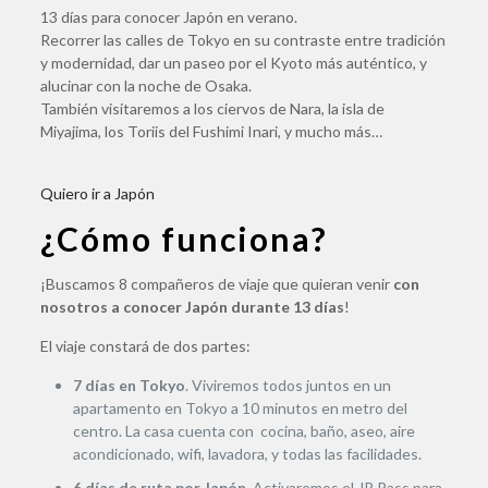
13 días para conocer Japón en verano.
Recorrer las calles de Tokyo en su contraste entre tradición
y modernidad, dar un paseo por el Kyoto más auténtico, y
alucinar con la noche de Osaka.
También visitaremos a los ciervos de Nara, la isla de
Miyajima, los Toriis del Fushimi Inari, y mucho más…
Quiero ir a Japón
¿Cómo funciona?
¡Buscamos 8 compañeros de viaje que quieran venir
con
nosotros a conocer Japón durante 13 días
!
El viaje constará de dos partes:
7 días en Tokyo
. Viviremos todos juntos en un
apartamento en Tokyo a 10 minutos en metro del
centro. La casa cuenta con cocina, baño, aseo, aire
acondicionado, wifi, lavadora, y todas las facilidades.
6 días de ruta por Japón
. Activaremos el JR Pass para