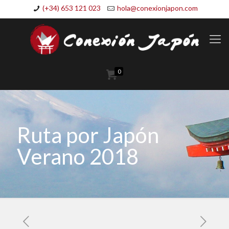
(+34) 653 121 023
hola@conexionjapon.com
0
Ruta por Japón
Verano 2018