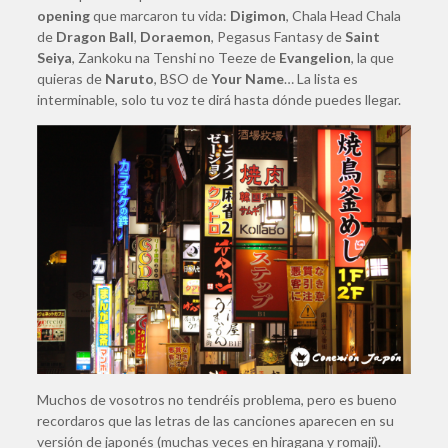
opening
que marcaron tu vida:
Digimon
, Chala Head Chala
de
Dragon Ball
,
Doraemon
, Pegasus Fantasy de
Saint
Seiya
, Zankoku na Tenshi no Teeze de
Evangelion
, la que
quieras de
Naruto
, BSO de
Your Name
… La lista es
interminable, solo tu voz te dirá hasta dónde puedes llegar.
Muchos de vosotros no tendréis problema, pero es bueno
recordaros que las letras de las canciones aparecen en su
versión de japonés (muchas veces en hiragana y romaji).