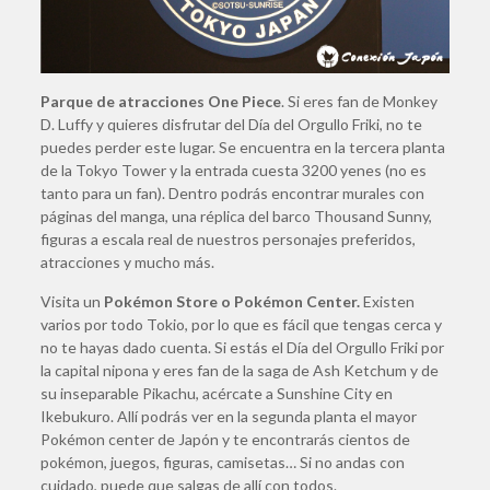
Parque de atracciones One Piece
. Si eres fan de Monkey
D. Luffy y quieres disfrutar del Día del Orgullo Friki, no te
puedes perder este lugar. Se encuentra en la tercera planta
de la Tokyo Tower y la entrada cuesta 3200 yenes (no es
tanto para un fan). Dentro podrás encontrar murales con
páginas del manga, una réplica del barco Thousand Sunny,
figuras a escala real de nuestros personajes preferidos,
atracciones y mucho más.
Visita un
Pokémon Store o Pokémon Center.
Existen
varios por todo Tokio, por lo que es fácil que tengas cerca y
no te hayas dado cuenta. Si estás el Día del Orgullo Friki por
la capital nipona y eres fan de la saga de Ash Ketchum y de
su inseparable Pikachu, acércate a Sunshine City en
Ikebukuro. Allí podrás ver en la segunda planta el mayor
Pokémon center de Japón y te encontrarás cientos de
pokémon, juegos, figuras, camisetas… Si no andas con
cuidado, puede que salgas de allí con todos.