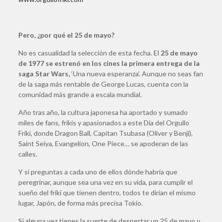
Pero, ¿por qué el 25 de mayo?
No es casualidad la selección de esta fecha. El
25 de mayo
de 1977 se estrenó en los cines la primera entrega de la
saga Star Wars,
‘Una nueva esperanza’. Aunque no seas fan
de la saga más rentable de George Lucas, cuenta con la
comunidad más grande a escala mundial.
Año tras año, la cultura japonesa ha aportado y sumado
miles de fans, frikis y apasionados a este Día del Orgullo
Friki, donde Dragon Ball, Capitan Tsubasa (Oliver y Benji),
Saint Seiya, Evangelion, One Piece… se apoderan de las
calles.
Y si preguntas a cada uno de ellos dónde habría que
peregrinar, aunque sea una vez en su vida, para cumplir el
sueño del friki que tienen dentro, todos te dirían el mismo
lugar, Japón, de forma más precisa Tokio.
Si alguna vez tienes la suerte de despertar un 25 de mayo y