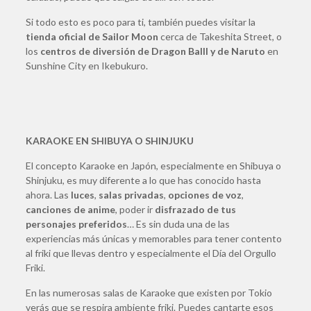
Si todo esto es poco para ti, también puedes visitar la
tienda oficial de Sailor Moon
cerca de Takeshita Street, o
los
centros de diversión de Dragon Balll y de Naruto
en
Sunshine City en Ikebukuro.
KARAOKE EN SHIBUYA O SHINJUKU
El concepto Karaoke en Japón, especialmente en Shibuya o
Shinjuku, es muy diferente a lo que has conocido hasta
ahora. Las
luces
,
salas privadas
,
opciones de voz
,
canciones de anime
, poder ir
disfrazado de tus
personajes preferidos
… Es sin duda una de las
experiencias más únicas y memorables para tener contento
al friki que llevas dentro y especialmente el Día del Orgullo
Friki.
En las numerosas salas de Karaoke que existen por Tokio
verás que se respira ambiente friki. Puedes cantarte esos