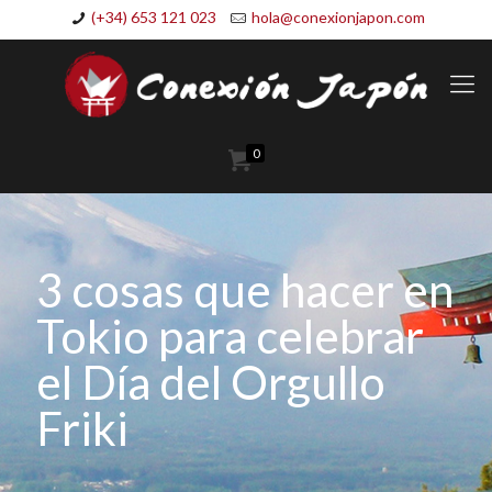
(+34) 653 121 023
hola@conexionjapon.com
0
3 cosas que hacer en
Tokio para celebrar
el Día del Orgullo
Friki