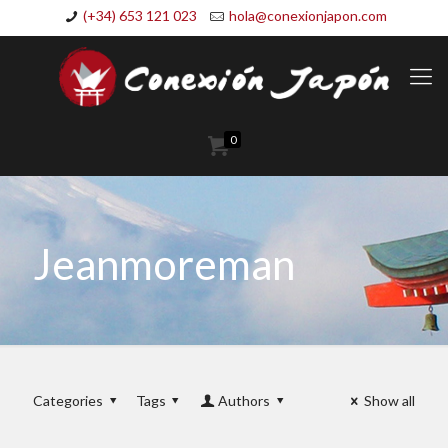
(+34) 653 121 023
hola@conexionjapon.com
0
Jeanmoreman
Categories
Tags
Authors
Show all