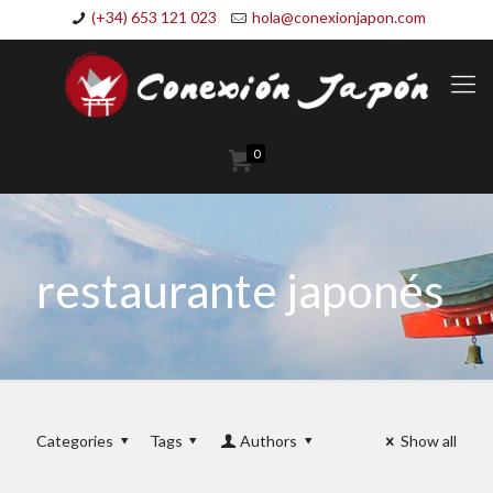
(+34) 653 121 023
hola@conexionjapon.com
0
restaurante japonés
Categories
Tags
Authors
Show all