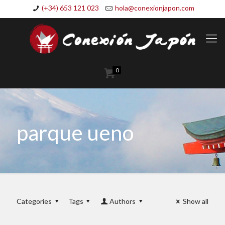
(+34) 653 121 023
hola@conexionjapon.com
0
parque ueno
Categories
Tags
Authors
Show all