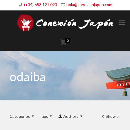
(+34) 653 121 023
hola@conexionjapon.com
0
odaiba
Categories
Tags
Authors
Show all