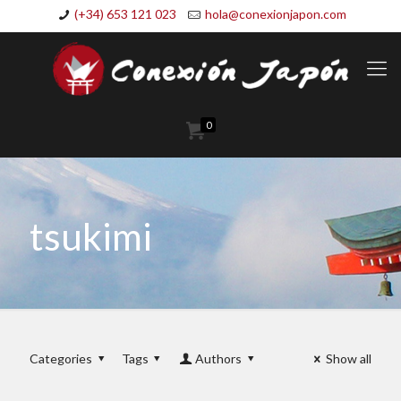
(+34) 653 121 023
hola@conexionjapon.com
0
tsukimi
Categories
Tags
Authors
Show all