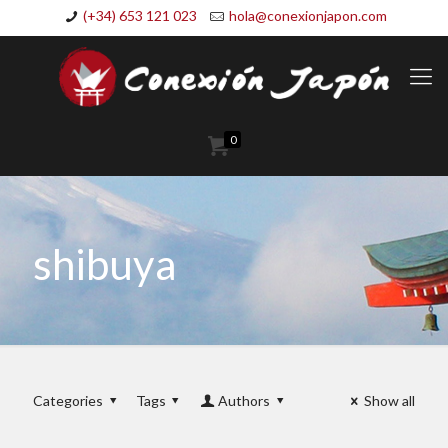
(+34) 653 121 023
hola@conexionjapon.com
0
shibuya
Categories
Tags
Authors
Show all